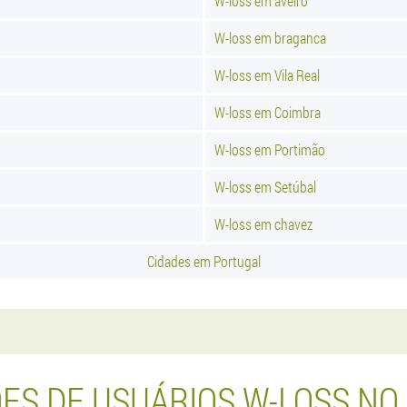
W-loss em aveiro
W-loss em braganca
W-loss em Vila Real
W-loss em Coimbra
W-loss em Portimão
W-loss em Setúbal
W-loss em chavez
Cidades em Portugal
ÕES DE USUÁRIOS W-LOSS NO