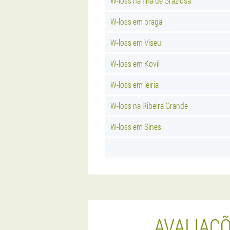
W-loss na Ilha de Graziosa
W-loss em braga
W-loss em Viseu
W-loss em Kovil
W-loss em leiria
W-loss na Ribeira Grande
W-loss em Sines
AVALIAÇ