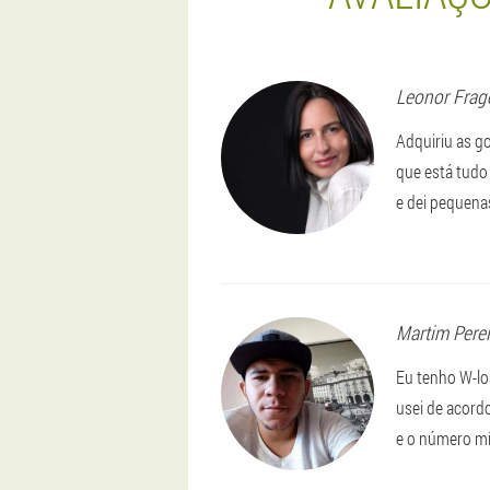
Leonor
Frag
Adquiriu as g
que está tudo
e dei pequena
Martim
Pere
Eu tenho W-lo
usei de acord
e o número mí