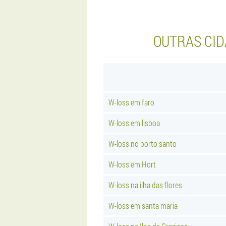
OUTRAS CI
W-loss em faro
W-loss em lisboa
W-loss no porto santo
W-loss em Hort
W-loss na ilha das flores
W-loss em santa maria