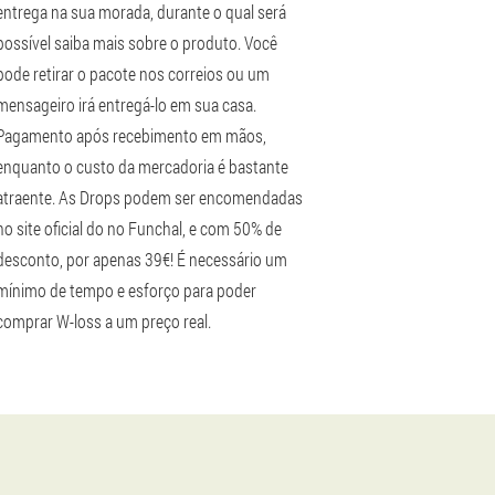
entrega na sua morada, durante o qual será
possível saiba mais sobre o produto. Você
pode retirar o pacote nos correios ou um
mensageiro irá entregá-lo em sua casa.
Pagamento após recebimento em mãos,
enquanto o custo da mercadoria é bastante
atraente. As Drops podem ser encomendadas
no site oficial do no Funchal, e com 50% de
desconto, por apenas 39€! É necessário um
mínimo de tempo e esforço para poder
comprar W-loss a um preço real.