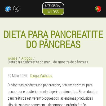
SITE OFICIAL
W-LOSS
DIETA PARA PANCREATITE
DO PÂNCREAS
W-loss
Artigos
Dieta para pancreatite do menu de amostra do pâncreas
20 Maio 2026
Diogo Mathaus
O pâncreas produz suco pancreático, rico em enzimas, para
decompor e posteriormente digerir os alimentos. Se os ductos
pancreáticos estiverem bloqueados, as enzimas produzidas
são atrasadas e começam a decompor o próprio órgão,